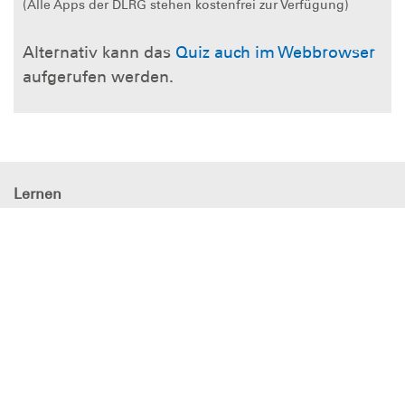
(Alle Apps der DLRG stehen kostenfrei zur Verfügung)
Alternativ kann das
Quiz auch im Webbrowser
aufgerufen werden.
Lernen
Retten
Informieren
Heranwachsen
DLRG - Deutsche
Lebens-Rettungs-Gesellschaft
Ortsverband Erlangen e.V.
Spendenkonto